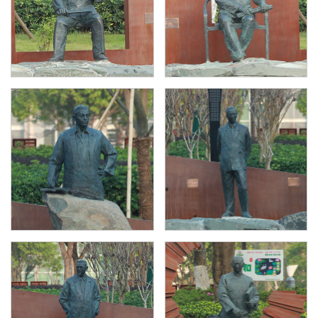
人物雕塑一
人物雕塑二
人物雕塑三
人物雕塑四